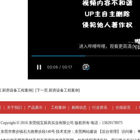
页:厨房设备工程案例]
[下一页:厨房设备工程案例]
页
｜
关于我们
｜
产品展示
｜
工程案例
｜
新闻动态
｜
行业资讯
｜
在线留言
｜
Copyright
©
2016 东莞锐宝厨具实业有限公司 版权所有 电话：13829178975
东莞市寮步镇石大路寮步段140号 技术支持：
东莞网站建设
【
后台管理
】 访问量：
粤